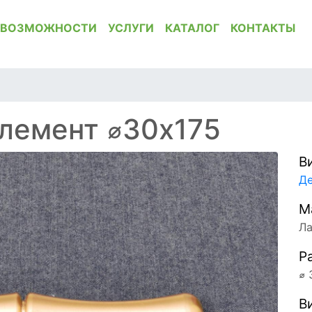
ВОЗМОЖНОСТИ
УСЛУГИ
КАТАЛОГ
КОНТАКТЫ
лемент ⌀30x175
В
Де
М
Ла
Р
⌀ 
В