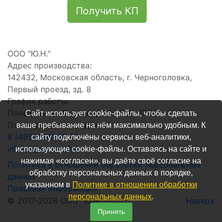
Получить КП
ООО "Ю.Н."
Адрес производства:
142432
,
Московская область
,
г. Черноголовка
,
Первый проезд, зд. 8
График работы:
Понедельник-Пятница, с 8:00 до 17:00.
Сайт использует cookie-файлы, чтобы сделать
По вопросам сотрудничества:
ваше пребывание на нём максимально удобным. К
8 (499) 608-09-10
сайту подключёны сервисы веб-аналитики,
info-pi@un-detal.ru
использующие cookie-файлы. Оставаясь на сайте и
нажимая «согласен», вы даёте своё согласие на
Политика в отношении обработки персональных
обработку персональных данных в порядке,
данных
указанном в
Политике в отношении обработки
Правовая информация
персональных данных
.
© 2017-2026 ООО "Ю.Н." ·
Наверх
Принять